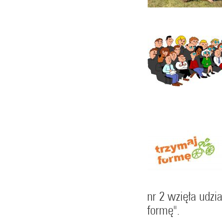
nr 2 wzięła udz
formę".