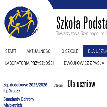
Szkoła Pods
Towarzystwa Szkolnego im. M
START
AKTUALNOŚCI
O SZKOLE
DLA UCZN
LABORATORIA PRZYSZŁOŚCI
DWÓJKOWICZ Z PASJĄ
Dla uczniów
Zaj. dodatkowe 2025/2026
Strony:
II półrocze
Standardy Ochrony
Małoletnich