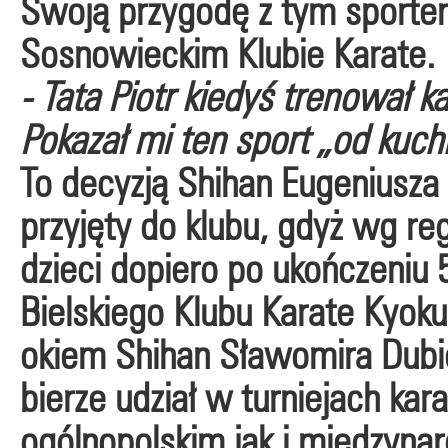
Swoją przygodę z tym sportem
Sosnowieckim Klubie Karate.
- Tata Piotr kiedyś trenował k
Pokazał mi ten sport „od kuchni
To decyzją Shihan Eugeniusza
przyjęty do klubu, gdyż wg r
dzieci dopiero po ukończeniu 
Bielskiego Klubu Karate Kyok
okiem Shihan Sławomira Dubiel
bierze udział w turniejach ka
ogólnopolskim jak i międzyn