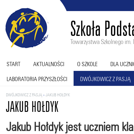
Szkoła Pods
Towarzystwa Szkolnego im. M
START
AKTUALNOŚCI
O SZKOLE
DLA UCZN
LABORATORIA PRZYSZŁOŚCI
DWÓJKOWICZ Z PASJĄ
DWÓJKOWICZ Z PASJĄ
»
JAKUB HOŁDYK
JAKUB HOŁDYK
Jakub Hołdyk jest uczniem kl