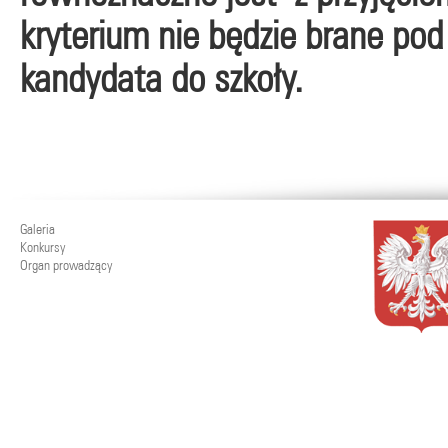
kryterium nie będzie brane po
kandydata do szkoły.
Galeria
Konkursy
Organ prowadzący