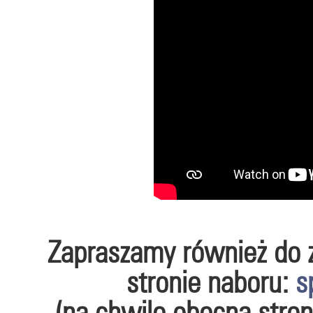
Zapraszamy również do z
stronie naboru:
s
(na chwilę obecną stro