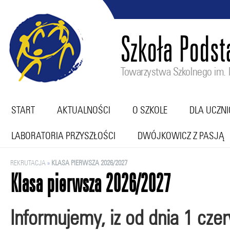
Szkoła Pods
Towarzystwa Szkolnego im. M
START
AKTUALNOŚCI
O SZKOLE
DLA UCZN
LABORATORIA PRZYSZŁOŚCI
DWÓJKOWICZ Z PASJĄ
REKRUTACJA
»
KLASA PIERWSZA 2026/2027
Klasa pierwsza 2026/2027
Informujemy, iz od dnia 1 cze