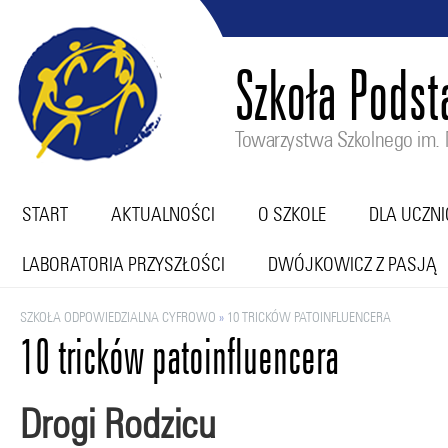
Szkoła Pods
Towarzystwa Szkolnego im. M
START
AKTUALNOŚCI
O SZKOLE
DLA UCZN
LABORATORIA PRZYSZŁOŚCI
DWÓJKOWICZ Z PASJĄ
SZKOŁA ODPOWIEDZIALNA CYFROWO
»
10 TRICKÓW PATOINFLUENCERA
10 tricków patoinfluencera
Drogi Rodzicu