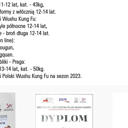
-12 lat, kat. - 43kg,
formy z włócznią 12-14 lat.
ki Wushu Kung Fu:
le północne 12-14 lat,
 - broń długa 12-14 lat.
n line):
hougun,
ngquan.
iki - Praga:
-14 lat, kat. - 50kg.
i Polski Wushu Kung Fu na sezon 2023.