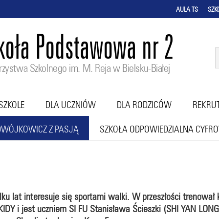
AULA TS
SZK
koła Podstawowa nr 2
zystwa Szkolnego im. M. Reja w Bielsku-Białej
SZKOLE
DLA UCZNIÓW
DLA RODZICÓW
REKRU
DWÓJKOWICZ Z PASJĄ
SZKOŁA ODPOWIEDZIALNA CYFR
lku lat interesuje się sportami walki. W przeszłości trenował
IDY i jest uczniem SI FU Stanisława Ścieszki (SHI YAN LON