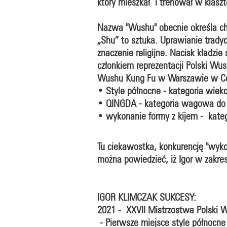
który mieszkał i trenował w klaszt
Nazwa "Wushu" obecnie określa chi
„Shu” to sztuka. Uprawianie tradyc
znaczenie religijne. Nacisk kładzie
członkiem reprezentacji Polski Wu
Wushu Kung Fu w Warszawie w Cen
• Style północne - kategoria wiekow
• QINGDA - kategoria wagowa do 43
• wykonanie formy z kijem - kate
Tu ciekawostka, konkurencję "wyko
można powiedzieć, iż Igor w zakre
IGOR KLIMCZAK SUKCESY:
2021 - XXVII Mistrzostwa Polski 
- Pierwsze miejsce style północne 