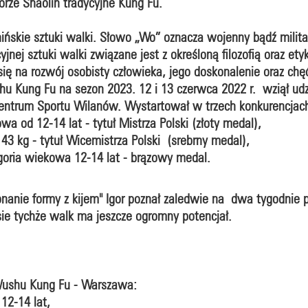
orze Shaolin tradycyjne Kung Fu.
ńskie sztuki walki. Słowo „Wo” oznacza wojenny bądź militar
yjnej sztuki walki związane jest z określoną filozofią oraz et
 się na rozwój osobisty człowieka, jego doskonalenie oraz chę
shu Kung Fu na sezon 2023. 12 i 13 czerwca 2022 r. wziął udz
trum Sportu Wilanów. Wystartował w trzech konkurencjac
a od 12-14 lat - tytuł Mistrza Polski (złoty medal),
 kg - tytuł Wicemistrza Polski (srebrny medal),
goria wiekowa 12-14 lat - brązowy medal.
nanie formy z kijem" Igor poznał zaledwie na dwa tygodnie 
sie tychże walk ma jeszcze ogromny potencjał.
Wushu Kung Fu - Warszawa:
12-14 lat,