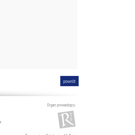
powrót
Organ prowadzący:
a