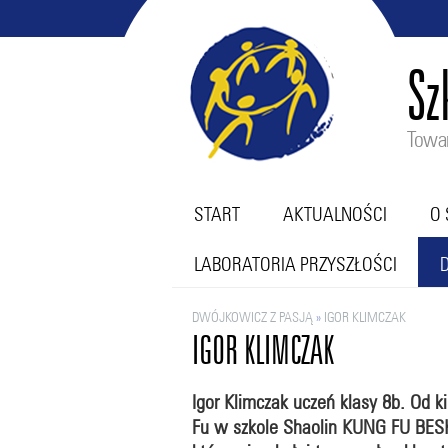
Sz
Towar
START
AKTUALNOŚCI
O 
LABORATORIA PRZYSZŁOŚCI
DWÓJKOWICZ Z PASJĄ
»
IGOR KLIMCZAK
IGOR KLIMCZAK
Igor Klimczak uczeń klasy 8b. Od ki
Fu w szkole Shaolin KUNG FU BESK