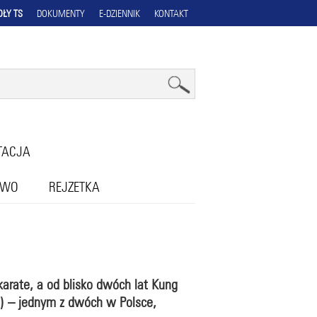
OŁY TS
DOKUMENTY
E-DZIENNIK
KONTAKT
TACJA
OWO
REJZETKA
 karate, a od blisko dwóch lat Kung
G) – jednym z dwóch w Polsce,