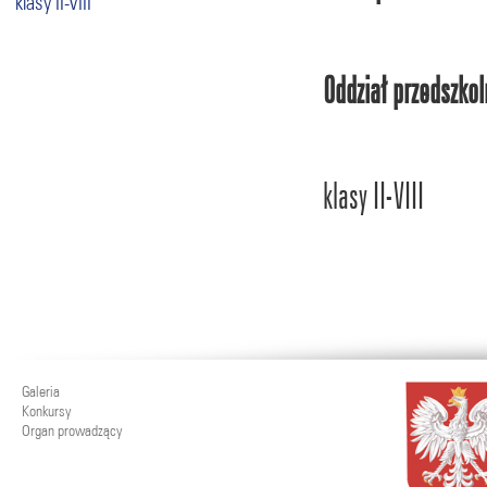
klasy II-VIII
Oddział przedszko
klasy II-VIII
Galeria
Konkursy
Organ prowadzący