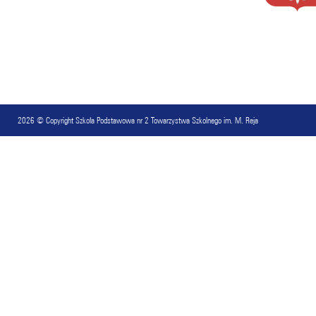
2026 © Copyright
Szkoła Podstawowa nr 2 Towarzystwa Szkolnego im. M. Reja