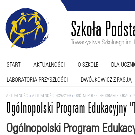
Szkoła Pods
Towarzystwa Szkolnego im. M
START
AKTUALNOŚCI
O SZKOLE
DLA UCZN
LABORATORIA PRZYSZŁOŚCI
DWÓJKOWICZ Z PASJĄ
AKTUALNOŚCI
»
AKTUALNOŚCI 2025/2026
»
OGÓLNOPOLSKI PROGRAM EDUKACYJN
Ogólnopolski Program Edukacyjny "
Ogólnopolski Program Edukacyj