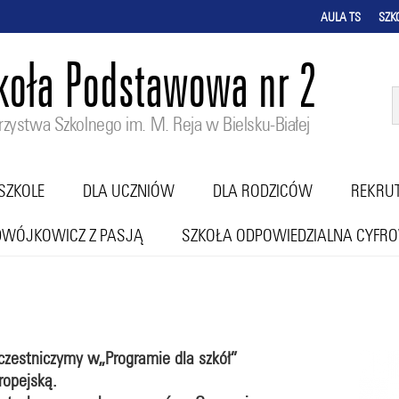
AULA TS
SZK
koła Podstawowa nr 2
zystwa Szkolnego im. M. Reja w Bielsku-Białej
SZKOLE
DLA UCZNIÓW
DLA RODZICÓW
REKRU
DWÓJKOWICZ Z PASJĄ
SZKOŁA ODPOWIEDZIALNA CYFR
czestniczymy w„Programie dla szkół”
opejską.