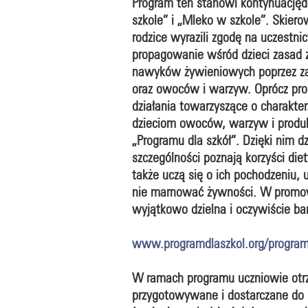
Program ten stanowi kontynuacj
szkole” i „Mleko w szkole”. Skiero
rodzice wyrazili zgodę na uczestn
propagowanie wśród dzieci zasad 
nawyków żywieniowych poprzez za
oraz owoców i warzyw. Oprócz pro
działania towarzyszące o charakt
dzieciom owoców, warzyw i produ
„Programu dla szkół”. Dzięki nim 
szczególności poznają korzyści di
także uczą się o ich pochodzeniu, 
nie marnować żywności. W promow
wyjątkowo dzielna i oczywiście ba
www.programdlaszkol.org/progra
W ramach programu uczniowie otr
przygotowywane i dostarczane do 