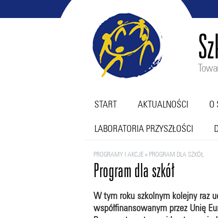
Sz
Towar
START
AKTUALNOŚCI
O 
LABORATORIA PRZYSZŁOŚCI
PROGRAMY I AKCJE
»
PROGRAM DLA SZKÓŁ
Program dla szkół
W tym roku szkolnym kolejny raz u
współfinansowanym przez Unię Eur