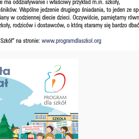
e ma oddziaływanie i właściwy przykład m.in. szkoły,
ieśników. Wspólne jedzenie drugiego śniadania, to jeden ze s
y w codziennej diecie dzieci. Oczywiście, pamiętamy równie
zkoły, rodziców i dostawców, o którą staramy się bardzo dbać
 Szkół” na stronie:
www.programdlaszkol.org