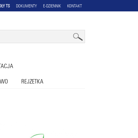
OŁY TS
DOKUMENTY
E-DZIENNIK
KONTAKT
TACJA
OWO
REJZETKA