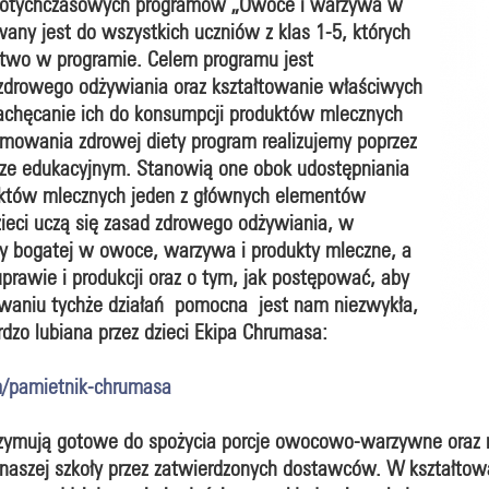
ędotychczasowych programów „Owoce i warzywa w
wany jest do wszystkich uczniów z klas 1-5, których
ictwo w programie. Celem programu jest
zdrowego odżywiania oraz kształtowanie właściwych
chęcanie ich do konsumpcji produktów mlecznych
mowania zdrowej diety program realizujemy poprzez
erze edukacyjnym. Stanowią one obok udostępniania
któw mlecznych jeden z głównych elementów
dzieci uczą się zasad zdrowego odżywiania, w
ety bogatej w owoce, warzywa i produkty mleczne, a
uprawie i produkcji oraz o tym, jak postępować, aby
aniu tychże działań pomocna jest nam niezwykła,
rdzo lubiana przez dzieci Ekipa Chrumasa:
m/pamietnik-chrumasa
zymują gotowe do spożycia porcje owocowo-warzywne oraz m
naszej szkoły przez zatwierdzonych dostawców. W kształto