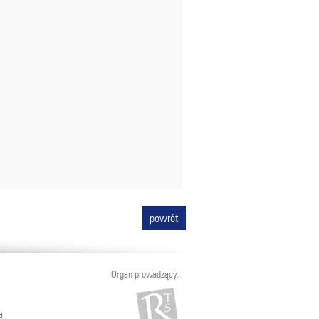
powrót
Organ prowadzący:
a