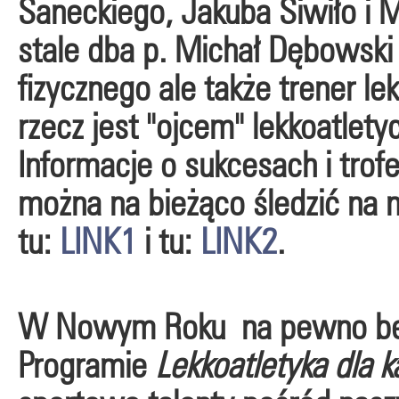
Saneckiego, Jakuba Siwiło i M
stale dba p. Michał Dębowski
fizycznego ale także trener lek
rzecz jest "ojcem" lekkoatle
Informacje o sukcesach i tro
można na bieżąco śledzić na n
tu:
LINK1
i tu:
LINK2
.
W Nowym Roku na pewno będ
Programie
Lekkoatletyka dla k