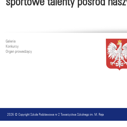
sportowe talenty pośród nasz
Galeria
Konkursy
Organ prowadzący
2026 © Copyright
Szkoła Podstawowa nr 2 Towarzystwa Szkolnego im. M. Reja