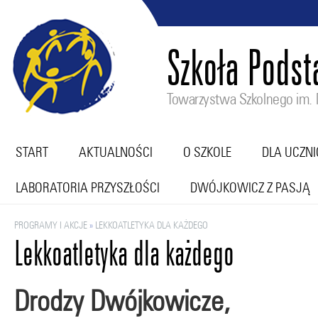
Szkoła Pods
Towarzystwa Szkolnego im. M
START
AKTUALNOŚCI
O SZKOLE
DLA UCZN
LABORATORIA PRZYSZŁOŚCI
DWÓJKOWICZ Z PASJĄ
PROGRAMY I AKCJE
»
LEKKOATLETYKA DLA KAŻDEGO
Lekkoatletyka dla każdego
Drodzy Dwójkowicze,