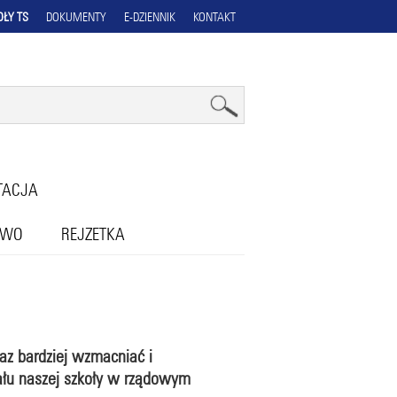
OŁY TS
DOKUMENTY
E-DZIENNIK
KONTAKT
TACJA
OWO
REJZETKA
az bardziej wzmacniać i
ału naszej szkoły w rządowym