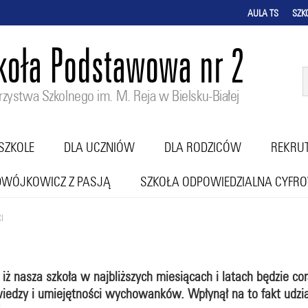
AULA TS
SZK
koła Podstawowa nr 2
zystwa Szkolnego im. M. Reja w Bielsku-Białej
SZKOLE
DLA UCZNIÓW
DLA RODZICÓW
REKRU
DWÓJKOWICZ Z PASJĄ
SZKOŁA ODPOWIEDZIALNA CYFR
I
 nasza szkoła w najbliższych miesiącach i latach będzie cor
wiedzy i umiejętności wychowanków. Wpłynął na to fakt udzi