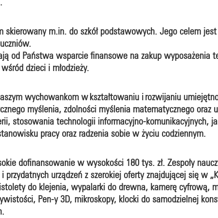
.
ram skierowany m.in. do szkół podstawowych. Jego celem jes
 uczniów.
ają od Państwa wsparcie finansowe na zakup wyposażenia t
wśród dzieci i młodzieży.
 naszym wychowankom w kształtowaniu i rozwijaniu umiejętno
ycznego myślenia, zdolności myślenia matematycznego oraz u
nierii, stosowania technologii informacyjno-komunikacyjnych, j
 stanowisku pracy oraz radzenia sobie w życiu codziennym.
okie dofinansowanie w wysokości 180 tys. zł. Zespoły naucz
 przydatnych urządzeń z szerokiej oferty znajdującej się w 
istolety do klejenia, wypalarki do drewna, kamerę cyfrową, m
istości, Pen-y 3D, mikroskopy, klocki do samodzielnej konst
h.