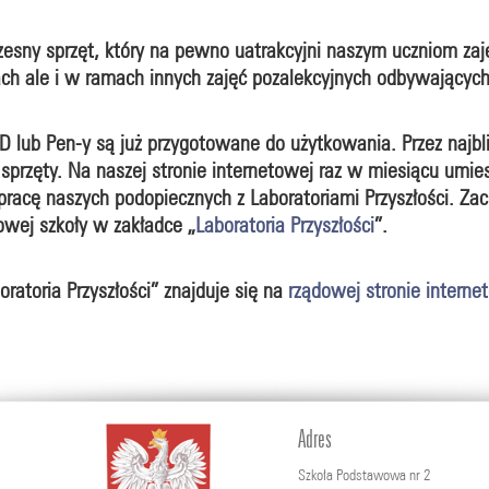
zesny sprzęt, który na pewno uatrakcyjni naszym uczniom zaję
ach ale i w ramach innych zajęć pozalekcyjnych odbywających
3D lub Pen-y są już przygotowane do użytkowania. Przez najb
rzęty. Na naszej stronie internetowej raz w miesiącu umiesz
e pracę naszych podopiecznych z Laboratoriami Przyszłości. Za
towej szkoły w zakładce „
Laboratoria Przyszłości
”.
oratoria Przyszłości” znajduje się na
rządowej stronie interne
Adres
Szkoła Podstawowa nr 2