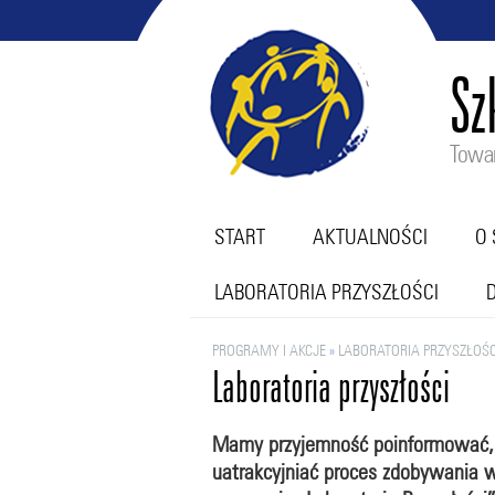
Sz
Towar
START
AKTUALNOŚCI
O 
LABORATORIA PRZYSZŁOŚCI
PROGRAMY I AKCJE
»
LABORATORIA PRZYSZŁOŚC
Laboratoria przyszłości
Mamy przyjemność poinformować, iż
uatrakcyjniać proces zdobywania 