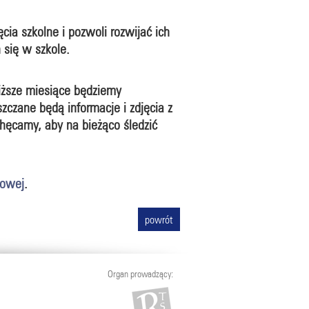
cia szkolne i pozwoli rozwijać ich
 się w szkole.
liższe miesiące będziemy
czane będą informacje i zdjęcia z
chęcamy, aby na bieżąco śledzić
towej
.
powrót
Organ prowadzący: