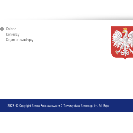
Galeria
Konkursy
Organ prowadzący
2026 © Copyright
Szkoła Podstawowa nr 2 Towarzystwa Szkolnego im. M. Reja