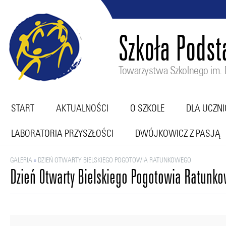
Szkoła Pods
Towarzystwa Szkolnego im. M
START
AKTUALNOŚCI
O SZKOLE
DLA UCZN
LABORATORIA PRZYSZŁOŚCI
DWÓJKOWICZ Z PASJĄ
GALERIA
»
DZIEŃ OTWARTY BIELSKIEGO POGOTOWIA RATUNKOWEGO
Dzień Otwarty Bielskiego Pogotowia Ratunk