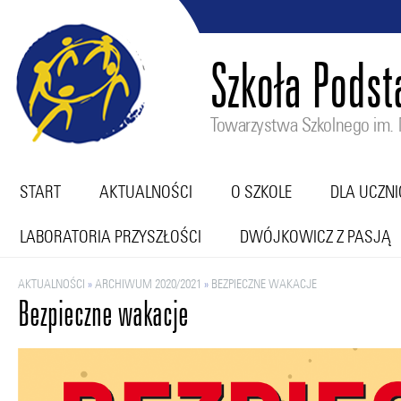
Szkoła Pods
Towarzystwa Szkolnego im. M
START
AKTUALNOŚCI
O SZKOLE
DLA UCZN
LABORATORIA PRZYSZŁOŚCI
DWÓJKOWICZ Z PASJĄ
AKTUALNOŚCI
»
ARCHIWUM 2020/2021
»
BEZPIECZNE WAKACJE
Bezpieczne wakacje