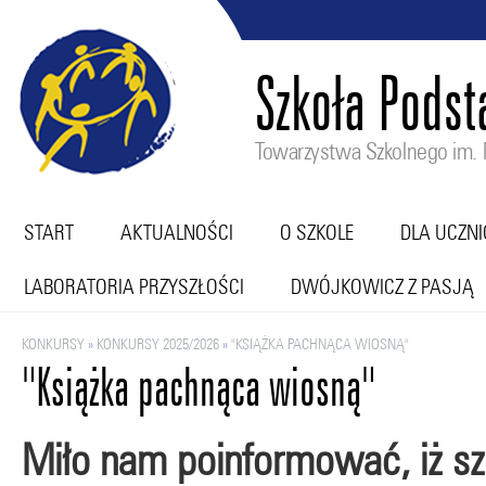
Szkoła Pods
Towarzystwa Szkolnego im. M
START
AKTUALNOŚCI
O SZKOLE
DLA UCZN
LABORATORIA PRZYSZŁOŚCI
DWÓJKOWICZ Z PASJĄ
KONKURSY
»
KONKURSY 2025/2026
»
"KSIĄŻKA PACHNĄCA WIOSNĄ"
"Książka pachnąca wiosną"
Miło nam poinformować, iż sz