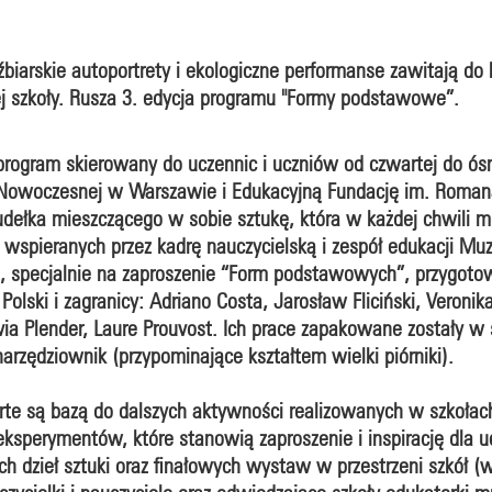
eźbiarskie autoportrety i ekologiczne performanse zawitają 
ej szkoły. Rusza 3. edycja programu "Formy podstawowe”.
program skierowany do uczennic i uczniów od czwartej do ós
Nowoczesnej w Warszawie i Edukacyjną Fundację im. Romana
dełka mieszczącego w sobie sztukę, która w każdej chwili m
 wspieranych przez kadrę nauczycielską i zespół edukacji Mu
, specjalnie na zaproszenie “Form podstawowych”, przygotow
z Polski i zagranicy: Adriano Costa, Jarosław Fliciński, Veroni
via Plender, Laure Prouvost. Ich prace zapakowane zostały w
arzędziownik (przypominające kształtem wielki piórniki).
rte są bazą do dalszych aktywności realizowanych w szkołach.
 eksperymentów, które stanowią zaproszenie i inspirację dla 
 dzieł sztuki oraz finałowych wystaw w przestrzeni szkół (w