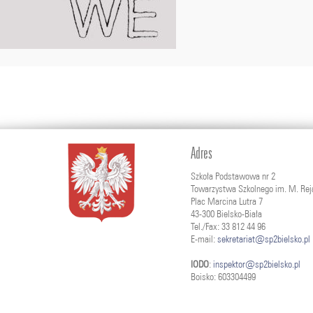
Adres
Szkoła Podstawowa nr 2
Towarzystwa Szkolnego im. M. Rej
Plac Marcina Lutra 7
43-300 Bielsko-Biała
Tel./Fax: 33 812 44 96
E-mail:
sekretariat@sp2bielsko.pl
IODO
:
inspektor@sp2bielsko.pl
Boisko: 603304499