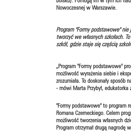
boisku). Pomogą im w tym ich nauc
Nowoczesnej w Warszawie.
Program "Formy podstawowe" nie j
tworzyć we własnych szkołach. To p
szkół, gdzie staje się częścią szko
„Program "Formy podstawowe" promu
możliwość wyrażenia siebie i eksp
zrozumiała. To doskonały sposób n
- mówi Marta Przybył, edukatork
"Formy podstawowe" to program r
Romana Czerneckiego. Celem progr
możliwość tworzenia własnych dzie
Program otrzymał drugą nagrodę w 