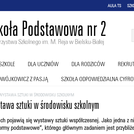
AULA TS
SZK
koła Podstawowa nr 2
zystwa Szkolnego im. M. Reja w Bielsku-Białej
SZKOLE
DLA UCZNIÓW
DLA RODZICÓW
REKRU
DWÓJKOWICZ Z PASJĄ
SZKOŁA ODPOWIEDZIALNA CYFR
 WYSTAWA SZTUKI W ŚRODOWISKU SZKOLNYM
tawa sztuki w środowisku szkolnym
ch pojawią się wystawy sztuki współczesnej. Jako jedna z ni
Formy podstawowe”, którego głównym zadaniem jest przybliż