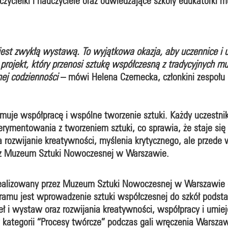
zycielki i nauczyciele oraz odwiedzające szkoły edukatorki 
est zwykłą wystawą. To wyjątkowa okazja, aby uczennice i u
rojekt, który przenosi sztukę współczesną z tradycyjnych mu
lnej codzienności
– mówi Helena Czernecka, członkini zespołu 
je współpracę i wspólne tworzenie sztuki. Każdy uczestnik 
erymentowania z tworzeniem sztuki, co sprawia, że staje się 
a rozwijanie kreatywności, myślenia krytycznego, ale przede
a z Muzeum Sztuki Nowoczesnej w Warszawie.
ealizowany przez Muzeum Sztuki Nowoczesnej w Warszawie o
amu jest wprowadzenie sztuki współczesnej do szkół podst
ł i wystaw oraz rozwijania kreatywności, współpracy i umiej
kategorii “Procesy twórcze” podczas gali wręczenia Warszaws