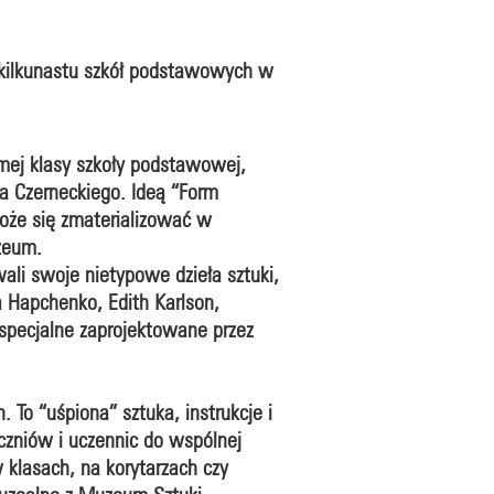
do kilkunastu szkół podstawowych w
mej klasy szkoły podstawowej,
 Czerneckiego. Ideą “Form
oże się zmaterializować w
zeum.
ali swoje nietypowe dzieła sztuki,
ka Hapchenko, Edith Karlson,
 specjalne zaprojektowane przez
 To “uśpiona” sztuka, instrukcje i
uczniów i uczennic do wspólnej
 klasach, na korytarzach czy