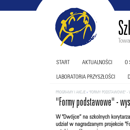
Sz
Towar
START
AKTUALNOŚCI
O 
LABORATORIA PRZYSZŁOŚCI
PROGRAMY I AKCJE
»
"FORMY PODSTAWOWE" -
"Formy podstawowe" - wys
W "Dwójce” na szkolnych korytarza
udział w nagradzanym projekcie "