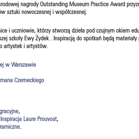
arodowej nagrody Outstanding Museum Practice Award przyz
ów sztuki nowoczesnej i współczesnej.
ce i uczniowie, którzy stworzą dzieła pod czujnym okiem eduk
aszej szkoły Ewy Żydek . Inspiracją do spotkań będą materiały
 artystek i artystów.
ej w Warszawie
Romana Czerneckiego
gracyjne
,
nspiracja Laure Prouvost
,
ramiczne
.