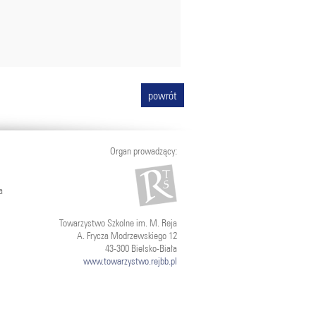
powrót
Organ prowadzący:
a
Towarzystwo Szkolne im. M. Reja
A. Frycza Modrzewskiego 12
43-300 Bielsko-Biała
www.towarzystwo.rejbb.pl