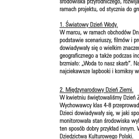
środowiska przyrodniczego, rozwij
ramach projektu, od stycznia do gr
1. Światowy Dzień Wody.
W marcu, w ramach obchodów Dnia
podstawie scenariuszy, filmów i pr
dowiadywały się o wielkim znaczeni
geograficznego a także podczas in
brzmiało: „Woda to nasz skarb”. N
najciekawsze lapbooki i komiksy 
2. Międzynarodowy Dzień Ziemi.
W kwietniu świętowaliśmy Dzień Z
Wychowawcy klas 4-8 przeprowadzil
Dzieci dowiadywały się, w jaki sp
monitorowała stan środowiska wyko
ten sposób dobry przykład innym.
Dziedzictwa Kulturowego Polski.