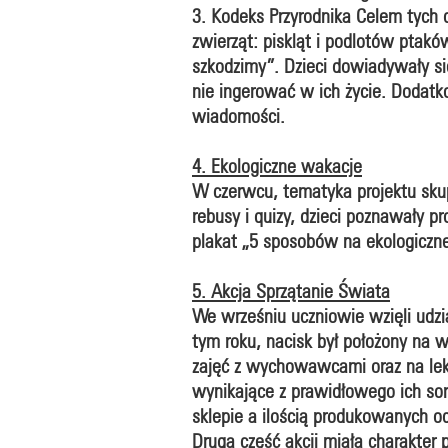
3. Kodeks Przyrodnika Celem tych 
zwierząt: piskląt i podlotów ptak
szkodzimy”. Dzieci dowiadywały si
nie ingerować w ich życie. Dodatk
wiadomości.
4. Ekologiczne wakacje
W czerwcu, tematyka projektu skup
rebusy i quizy, dzieci poznawały p
plakat „5 sposobów na ekologiczne
5. Akcja Sprzątanie Świata
We wrześniu uczniowie wzięli udzi
tym roku, nacisk był położony na 
zajęć z wychowawcami oraz na lekc
wynikające z prawidłowego ich s
sklepie a ilością produkowanych 
Druga część akcji miała charakter 