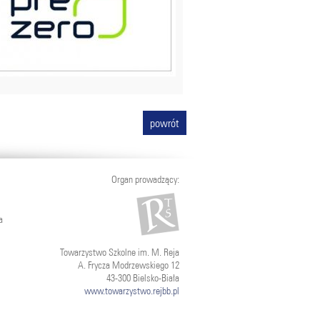
powrót
Organ prowadzący:
a
Towarzystwo Szkolne im. M. Reja
A. Frycza Modrzewskiego 12
43-300 Bielsko-Biała
www.towarzystwo.rejbb.pl