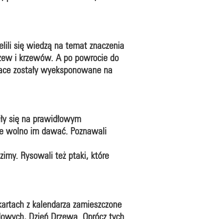
elili się wiedzą na temat znaczenia
rzew i krzewów. A po powrocie do
 prace zostały wyeksponowane na
iły się na prawidłowym
nie wolno im dawać. Poznawali
imy. Rysowali też ptaki, które
kartach z kalendarza zamieszczone
dowych, Dzień Drzewa. Oprócz tych