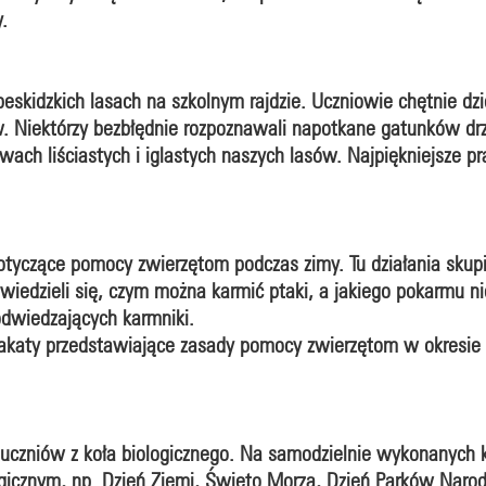
y.
eskidzkich lasach na szkolnym rajdzie. Uczniowie chętnie dzi
ów. Niektórzy bezbłędnie rozpoznawali napotkane gatunków d
ewach liściastych i iglastych naszych lasów. Najpiękniejsze
dotyczące pomocy zwierzętom podczas zimy. Tu działania skup
iedzieli się, czym można karmić ptaki, a jakiego pokarmu 
odwiedzających karmniki.
lakaty przedstawiające zasady pomocy zwierzętom w okresie z
uczniów z koła biologicznego. Na samodzielnie wykonanych 
ogicznym, np. Dzień Ziemi, Święto Morza, Dzień Parków Naro