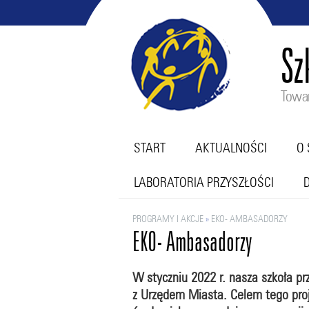
Sz
Towar
START
AKTUALNOŚCI
O 
LABORATORIA PRZYSZŁOŚCI
PROGRAMY I AKCJE
»
EKO- AMBASADORZY
EKO- Ambasadorzy
W styczniu 2022 r. nasza szkoła p
z Urzędem Miasta. Celem tego pr