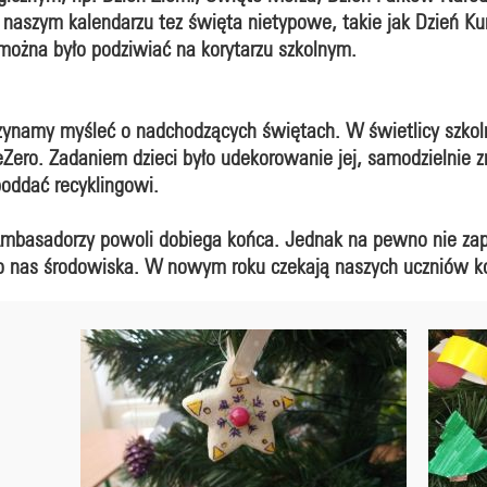
w naszym kalendarzu tez święta nietypowe, takie jak Dzień K
żna było podziwiać na korytarzu szkolnym.
czynamy myśleć o nadchodzących świętach. W świetlicy szkol
reZero. Zadaniem dzieci było udekorowanie jej, samodzielnie 
poddać recyklingowi.
mbasadorzy powoli dobiega końca. Jednak na pewno nie zap
o nas środowiska. W nowym roku czekają naszych uczniów ko