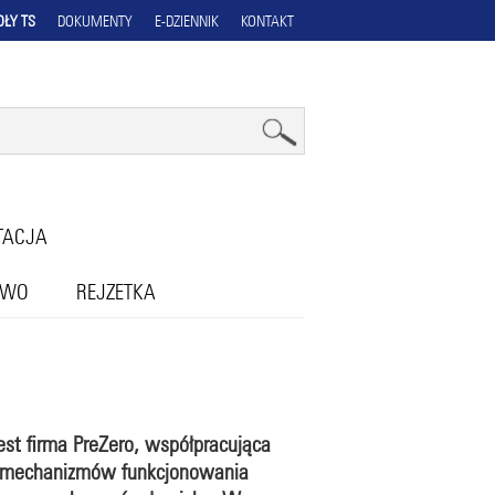
OŁY TS
DOKUMENTY
E-DZIENNIK
KONTAKT
TACJA
OWO
REJZETKA
est firma PreZero, współpracująca
at mechanizmów funkcjonowania