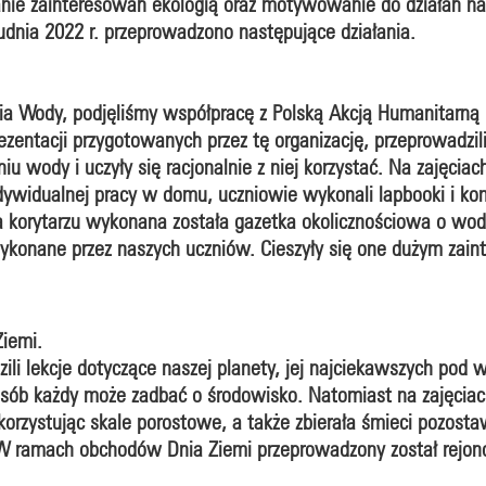
anie zainteresowań ekologią oraz motywowanie do działań n
udnia 2022 r. przeprowadzono następujące działania.
 Wody, podjęliśmy współpracę z Polską Akcją Humanitarną
ezentacji przygotowanych przez tę organizację, przeprowadzili 
u wody i uczyły się racjonalnie z niej korzystać. Na zajęciac
dywidualnej pracy w domu, uczniowie wykonali lapbooki i ko
a korytarzu wykonana została gazetka okolicznościowa o wod
wykonane przez naszych uczniów. Cieszyły się one dużym zai
iemi.
i lekcje dotyczące naszej planety, jej najciekawszych pod 
osób każdy może zadbać o środowisko. Natomiast na zajęciach
rzystując skale porostowe, a także zbierała śmieci pozostaw
 W ramach obchodów Dnia Ziemi przeprowadzony został rejon