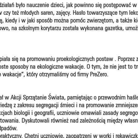
działań było nauczenie dzieci, jak powinno się postępować w
ów czy też młodych saren, zajęcy. Hasło towarzyszące tym le
ę, kiedy i w jaki sposób można pomóc zwierzętom, a także ki
owo, na szkolnym korytarzu została wykonana gazetka, umożl
iała się na promowaniu proekologicznych postaw . Poprzez 
roste sposoby na ekologiczne wakacje. O tym, że nie jest to 
 wakacje”, który otrzymaliśmy od firmy PreZero.
ał w Akcji Sprzątanie Świata, pamiętając o przewodnim haśl
wiedzę z zakresu segregacji śmieci i na promowanie zmniejsz
jach biologii i geografii, uczniowie omawiali zasady segreg
ortowania. Dyskutowali również nad zależnością między wł
odpadów.
praktyczny. Chętni uczniowie, zaopatrzeni w worki i rękawiczki