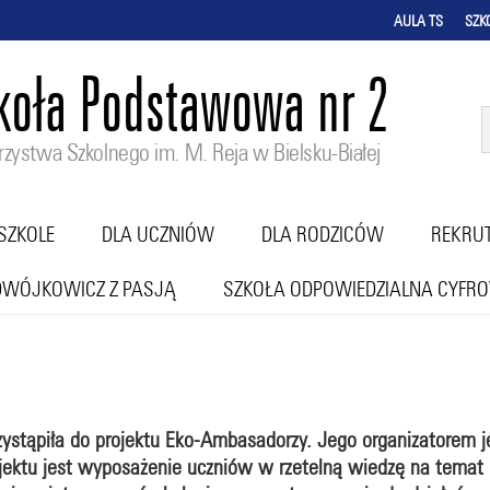
AULA TS
SZK
koła Podstawowa nr 2
zystwa Szkolnego im. M. Reja w Bielsku-Białej
SZKOLE
DLA UCZNIÓW
DLA RODZICÓW
REKRU
DWÓJKOWICZ Z PASJĄ
SZKOŁA ODPOWIEDZIALNA CYFR
rzystąpiła do projektu Eko-Ambasadorzy. Jego organizatorem j
ojektu jest wyposażenie uczniów w rzetelną wiedzę na tem