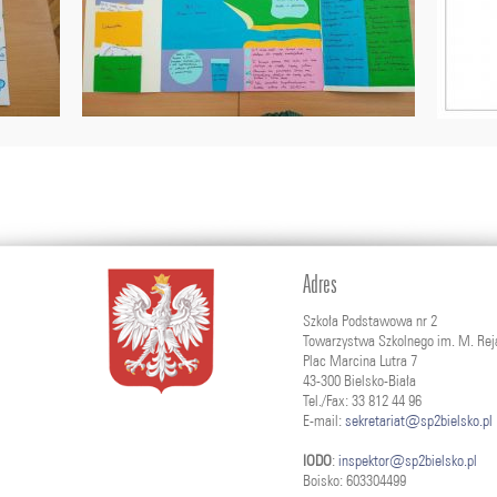
Adres
Szkoła Podstawowa nr 2
Towarzystwa Szkolnego im. M. Rej
Plac Marcina Lutra 7
43-300 Bielsko-Biała
Tel./Fax: 33 812 44 96
E-mail:
sekretariat@sp2bielsko.pl
IODO
:
inspektor@sp2bielsko.pl
Boisko: 603304499